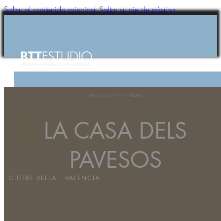
Saltar al contenido principal
Saltar al pie de página
TURÍSTICO
·
VIVIENDAS
HOME
LA CASA DELS
BTTESTUDIO
SERVICIOS
PROYECTOS
PAVESOS
NOTICIAS
CONTACTO
CIUTAT VELLA - VALENCIA
HOME