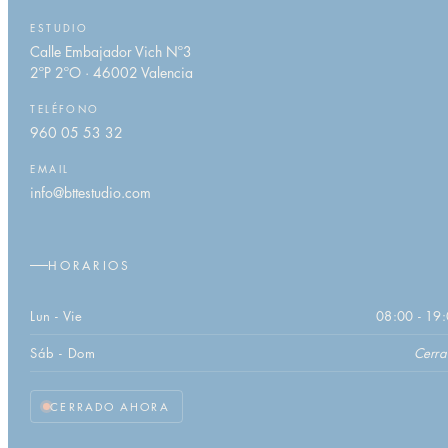
ESTUDIO
Calle Embajador Vich Nº3
2ºP 2ºO · 46002 Valencia
TELÉFONO
960 05 53 32
EMAIL
info@bttestudio.com
HORARIOS
Lun - Vie
08:00 - 19
Sáb - Dom
Cerr
CERRADO AHORA