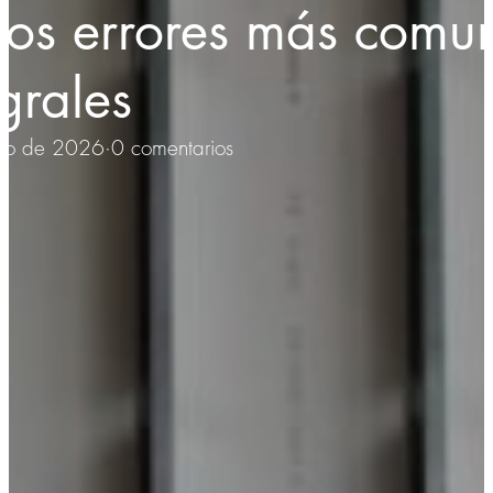
los errores más comun
grales
ero de 2026
·
0 comentarios