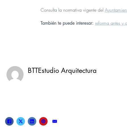
Consulta la normativa vigente del
Ayuntamien
reforma antes y 
También te puede interesar:
BTTEstudio Arquitectura