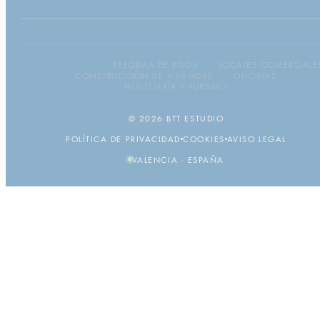
ESPECIALIDADES
REFORMA DE PISOS
·
LOCALES COMERCIALE
·
CONSTRUCCIÓN DE VIVIENDAS
·
OFICINAS
·
HOSTELERÍA Y TURISMO
© 2026 BTT ESTUDIO
POLÍTICA DE PRIVACIDAD
COOKIES
AVISO LEGAL
VALENCIA · ESPAÑA