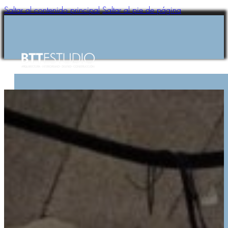
Saltar al contenido principal
Saltar al pie de página
HOME
BTTESTUDIO
SERVICIOS
PROYECTOS
NOTICIAS
CONTACTO
HOME